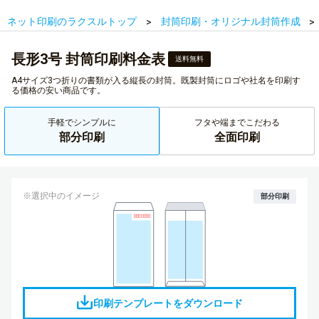
ネット印刷のラクスルトップ
封筒印刷・オリジナル封筒作成
長形3号 封筒印刷料金表
送料無料
A4サイズ3つ折りの書類が入る縦長の封筒。既製封筒にロゴや社名を印刷す
る価格の安い商品です。
手軽でシンプルに
フタや端までこだわる
部分印刷
全面印刷
※選択中のイメージ
部分印刷
印刷テンプレートをダウンロード