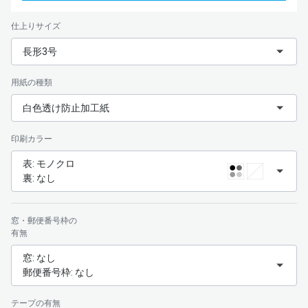
仕上りサイズ
長形3号
用紙の種類
白色透け防止加工紙
印刷カラー
表: モノクロ
裏: なし
窓・郵便番号枠の
有無
窓: なし
郵便番号枠: なし
テープの有無