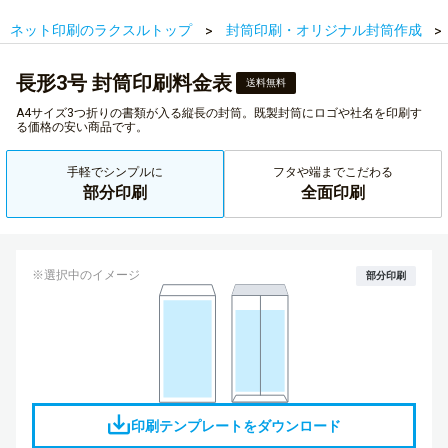
ネット印刷のラクスルトップ
封筒印刷・オリジナル封筒作成
長形3号 封筒印刷料金表
送料無料
A4サイズ3つ折りの書類が入る縦長の封筒。既製封筒にロゴや社名を印刷す
る価格の安い商品です。
手軽でシンプルに
フタや端までこだわる
部分印刷
全面印刷
※選択中のイメージ
部分印刷
印刷テンプレートをダウンロード