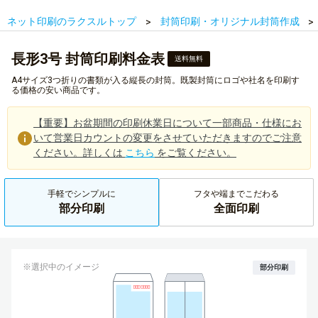
ネット印刷のラクスルトップ
封筒印刷・オリジナル封筒作成
長形3号 封筒印刷料金表
送料無料
A4サイズ3つ折りの書類が入る縦長の封筒。既製封筒にロゴや社名を印刷す
る価格の安い商品です。
【重要】お盆期間の印刷休業日について一部商品・仕様にお
いて営業日カウントの変更をさせていただきますのでご注意
ください。詳しくは
こちら
をご覧ください。
手軽でシンプルに
フタや端までこだわる
部分印刷
全面印刷
※選択中のイメージ
部分印刷