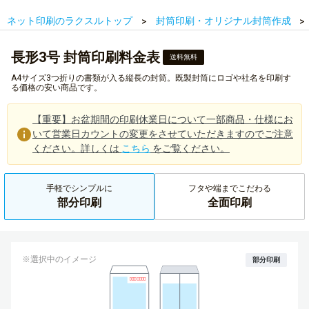
ネット印刷のラクスルトップ
封筒印刷・オリジナル封筒作成
長形3号 封筒印刷料金表
送料無料
A4サイズ3つ折りの書類が入る縦長の封筒。既製封筒にロゴや社名を印刷す
る価格の安い商品です。
【重要】お盆期間の印刷休業日について一部商品・仕様にお
いて営業日カウントの変更をさせていただきますのでご注意
ください。詳しくは
こちら
をご覧ください。
手軽でシンプルに
フタや端までこだわる
部分印刷
全面印刷
※選択中のイメージ
部分印刷