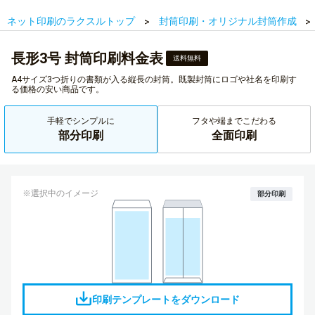
ネット印刷のラクスルトップ
封筒印刷・オリジナル封筒作成
長形3号 封筒印刷料金表
送料無料
A4サイズ3つ折りの書類が入る縦長の封筒。既製封筒にロゴや社名を印刷す
る価格の安い商品です。
手軽でシンプルに
フタや端までこだわる
部分印刷
全面印刷
※選択中のイメージ
部分印刷
印刷テンプレートをダウンロード