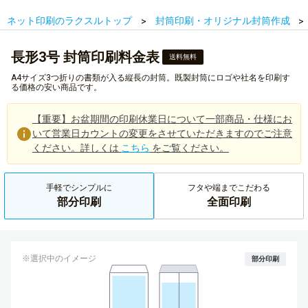
ネット印刷のラクスルトップ
封筒印刷・オリジナル封筒作成
長形3号 封筒印刷料金表
送料無料
A4サイズ3つ折りの書類が入る縦長の封筒。既製封筒にロゴや社名を印刷す
る価格の安い商品です。
【重要】お盆期間の印刷休業日について一部商品・仕様にお
いて営業日カウントの変更をさせていただきますのでご注意
ください。詳しくは
こちら
をご覧ください。
手軽でシンプルに
フタや端までこだわる
部分印刷
全面印刷
※選択中のイメージ
部分印刷