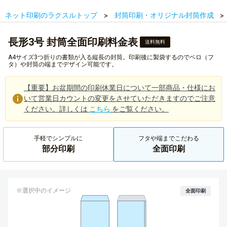
ネット印刷のラクスルトップ
封筒印刷・オリジナル封筒作成
長形3号 封筒全面印刷料金表
送料無料
A4サイズ3つ折りの書類が入る縦長の封筒。印刷後に製袋するのでベロ（フ
タ）や封筒の端までデザイン可能です。
【重要】お盆期間の印刷休業日について一部商品・仕様にお
いて営業日カウントの変更をさせていただきますのでご注意
ください。詳しくは
こちら
をご覧ください。
手軽でシンプルに
フタや端までこだわる
部分印刷
全面印刷
※選択中のイメージ
全面印刷