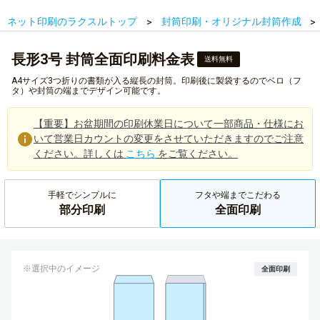
ネット印刷のラクスルトップ
封筒印刷・オリジナル封筒作成
長形3号 封筒全面印刷料金表
送料無料
A4サイズ3つ折りの書類が入る縦長の封筒。印刷後に製袋するのでベロ（フ
タ）や封筒の端までデザイン可能です。
【重要】お盆期間の印刷休業日について一部商品・仕様にお
いて営業日カウントの変更をさせていただきますのでご注意
ください。詳しくは
こちら
をご覧ください。
手軽でシンプルに
フタや端までこだわる
部分印刷
全面印刷
※選択中のイメージ
全面印刷