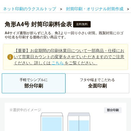
ネット印刷のラクスルトップ
封筒印刷・オリジナル封筒作成
角形A4号 封筒印刷料金表
送料無料
A4サイズ書類が折らずに入る、角2より一回り小さい封筒。既製封筒にロゴ
や社名を印刷する価格の安い商品です。
【重要】お盆期間の印刷休業日について一部商品・仕様にお
いて営業日カウントの変更をさせていただきますのでご注意
ください。詳しくは
こちら
をご覧ください。
手軽でシンプルに
フタや端までこだわる
部分印刷
全面印刷
※選択中のイメージ
部分印刷