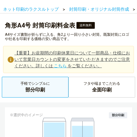
ネット印刷のラクスルトップ
封筒印刷・オリジナル封筒作成
角形A4号 封筒印刷料金表
送料無料
A4サイズ書類が折らずに入る、角2より一回り小さい封筒。既製封筒にロゴ
や社名を印刷する価格の安い商品です。
【重要】お盆期間の印刷休業日について一部商品・仕様にお
いて営業日カウントの変更をさせていただきますのでご注意
ください。詳しくは
こちら
をご覧ください。
手軽でシンプルに
フタや端までこだわる
部分印刷
全面印刷
※選択中のイメージ
部分印刷