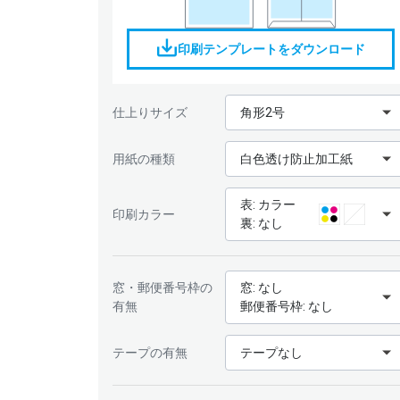
印刷テンプレートをダウンロード
仕上りサイズ
角形2号
用紙の種類
白色透け防止加工紙
表: カラー
印刷カラー
裏: なし
窓・郵便番号枠の
窓: なし
有無
郵便番号枠: なし
テープの有無
テープなし