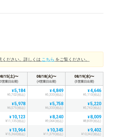
意ください。詳しくは
こちら
をご覧ください。
08/15(土)〜
08/18(火)〜
08/19(水)〜
(3営業日出荷)
(4営業日出荷)
(5営業日出荷)
5,184
4,849
4,646
¥
¥
¥
¥5,702(税込)
¥5,333(税込)
¥5,110(税込)
5,978
5,758
5,220
¥
¥
¥
¥6,575(税込)
¥6,333(税込)
¥5,742(税込)
10,123
8,240
8,009
¥
¥
¥
¥11,135(税込)
¥9,064(税込)
¥8,809(税込)
13,964
10,345
9,402
¥
¥
¥
¥15,360(税込)
¥11,379(税込)
¥10,342(税込)