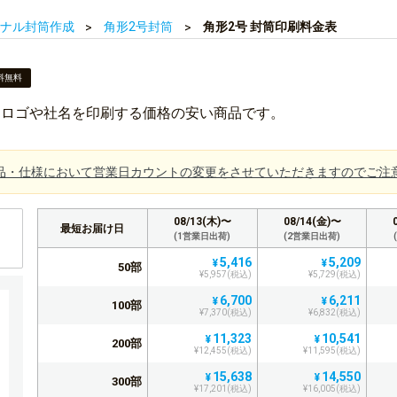
ナル封筒作成
角形2号封筒
角形2号 封筒印刷料金表
料無料
にロゴや社名を印刷する価格の安い商品です。
品・仕様において営業日カウントの変更をさせていただきますのでご注
08/13(木)〜
08/14(金)〜
最短お届け日
(1営業日出荷)
(2営業日出荷)
5,416
5,209
¥
¥
50部
¥5,957(税込)
¥5,729(税込)
6,700
6,211
¥
¥
100部
¥7,370(税込)
¥6,832(税込)
11,323
10,541
¥
¥
200部
¥12,455(税込)
¥11,595(税込)
15,638
14,550
¥
¥
300部
¥17,201(税込)
¥16,005(税込)