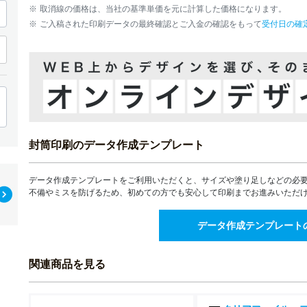
42,775
41,131
¥
¥
1,400部
取消線の価格は、当社の基準単価を元に計算した価格になります。
¥47,052(税込)
¥45,244(税込)
ご入稿された印刷データの最終確認とご入金の確認をもって
受付日の確
45,670
43,914
¥
¥
1,500部
¥50,237(税込)
¥48,305(税込)
48,546
46,678
¥
¥
1,600部
¥53,400(税込)
¥51,345(税込)
51,408
49,430
¥
¥
1,700部
¥56,548(税込)
¥54,373(税込)
54,238
52,152
¥
¥
1,800部
¥59,661(税込)
¥57,367(税込)
封筒印刷のデータ作成テンプレート
54,969
52,853
¥
¥
1,900部
¥60,465(税込)
¥58,138(税込)
55,492
53,358
¥
¥
データ作成テンプレートをご利用いただくと、サイズや塗り足しなどの必
2,000部
¥61,041(税込)
¥58,693(税込)
不備やミスを防げるため、初めての方でも安心して印刷までお進みいただ
69,116
66,457
¥
¥
2,500部
¥76,027(税込)
¥73,102(税込)
データ作成テンプレート
82,646
79,467
¥
¥
3,000部
¥90,910(税込)
¥87,413(税込)
関連商品を見る
3,500部
4,000部