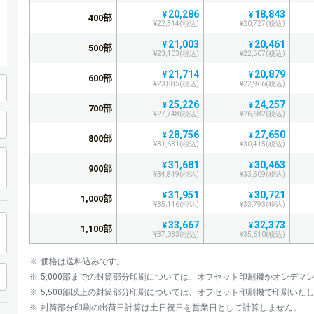
20,286
18,843
¥
¥
400部
¥22,314(税込)
¥20,727(税込)
21,003
20,461
¥
¥
500部
¥23,103(税込)
¥22,507(税込)
21,714
20,879
¥
¥
600部
¥23,885(税込)
¥22,966(税込)
25,226
24,257
¥
¥
700部
¥27,748(税込)
¥26,682(税込)
28,756
27,650
¥
¥
800部
¥31,631(税込)
¥30,415(税込)
31,681
30,463
¥
¥
900部
¥34,849(税込)
¥33,509(税込)
31,951
30,721
¥
¥
1,000部
¥35,146(税込)
¥33,793(税込)
33,667
32,373
¥
¥
1,100部
¥37,033(税込)
¥35,610(税込)
36,720
35,306
¥
¥
1,200部
価格は送料込みです。
¥40,392(税込)
¥38,836(税込)
5,000部までの封筒部分印刷については、オフセット印刷機かオンデ
39,756
38,226
¥
¥
1,300部
5,500部以上の封筒部分印刷については、オフセット印刷機で印刷いた
¥43,731(税込)
¥42,048(税込)
封筒部分印刷の出荷日計算は土日祝日を営業日として計算しません。