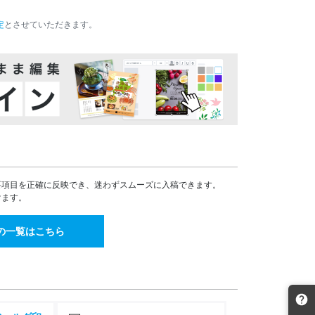
39,485
36,206
32,904
¥
¥
¥
¥43,433(税込)
¥39,826(税込)
¥36,194(税込)
定
とさせていただきます。
42,157
38,651
35,130
¥
¥
¥
¥46,372(税込)
¥42,516(税込)
¥38,643(税込)
44,811
41,086
37,342
¥
¥
¥
¥49,292(税込)
¥45,194(税込)
¥41,076(税込)
47,454
43,494
39,545
¥
¥
¥
¥52,199(税込)
¥47,843(税込)
¥43,499(税込)
50,066
45,903
41,721
¥
¥
¥
¥55,072(税込)
¥50,493(税込)
¥45,893(税込)
50,740
46,527
42,284
¥
¥
¥
¥55,814(税込)
¥51,179(税込)
¥46,512(税込)
51,223
46,954
42,686
¥
¥
¥
要項目を正確に反映でき、迷わずスムーズに入稿できます。
¥56,345(税込)
¥51,649(税込)
¥46,954(税込)
けます。
63,798
58,473
53,165
¥
¥
¥
¥70,177(税込)
¥64,320(税込)
¥58,481(税込)
の一覧はこちら
76,288
69,932
63,573
¥
¥
¥
¥83,916(税込)
¥76,925(税込)
¥69,930(税込)
81,279
73,880
¥
¥
¥89,406(税込)
¥81,268(税込)
92,517
84,103
¥
¥
¥101,768(税込)
¥92,513(税込)