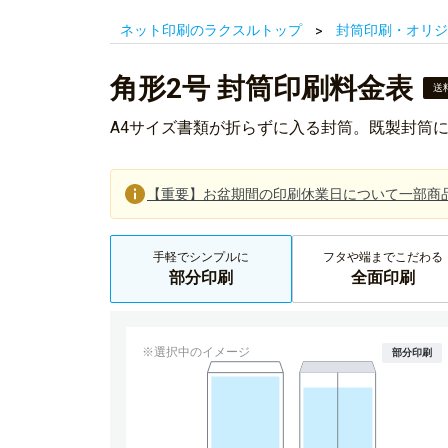
ネット印刷のラクスルトップ
封筒印刷・オリジ
角形2号 封筒印刷料金表
送
A4サイズ書類が折らずに入る封筒。既製封筒
【重要】お盆期間の印刷休業日について一部商
手軽でシンプルに
フタや端までこだわる
部分印刷
全面印刷
※選択中のイメージ
部分印刷