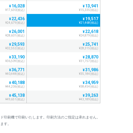
16,028
13,941
¥
¥
¥17,630(税込)
¥15,335(税込)
22,436
19,517
¥
¥
¥24,679(税込)
¥21,468(税込)
26,001
22,618
¥
¥
¥28,601(税込)
¥24,879(税込)
29,593
25,741
¥
¥
¥32,552(税込)
¥28,315(税込)
33,190
28,870
¥
¥
¥36,509(税込)
¥31,757(税込)
36,771
31,986
¥
¥
¥40,448(税込)
¥35,184(税込)
40,188
34,959
¥
¥
¥44,206(税込)
¥38,454(税込)
45,138
39,263
¥
¥
¥49,651(税込)
¥43,189(税込)
48,723
42,380
¥
¥
¥53,595(税込)
¥46,618(税込)
マンド印刷機で印刷いたします。印刷方法のご指定は承れません。
52,323
45,513
¥
¥
します。
¥57,555(税込)
¥50,064(税込)