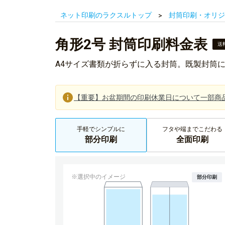
ネット印刷のラクスルトップ
封筒印刷・オリジ
角形2号 封筒印刷料金表
送
A4サイズ書類が折らずに入る封筒。既製封筒
【重要】お盆期間の印刷休業日について一部商
手軽でシンプルに
フタや端までこだわる
部分印刷
全面印刷
※選択中のイメージ
部分印刷