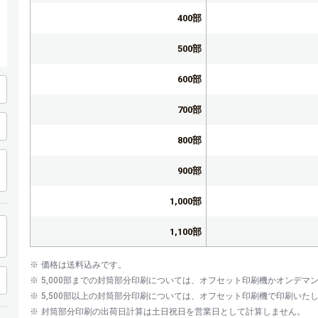
400部
500部
600部
700部
800部
900部
1,000部
1,100部
1,200部
価格は送料込みです。
5,000部までの封筒部分印刷については、オフセット印刷機かオンデ
1,300部
5,500部以上の封筒部分印刷については、オフセット印刷機で印刷いた
封筒部分印刷の出荷日計算は土日祝日を営業日として計算しません。