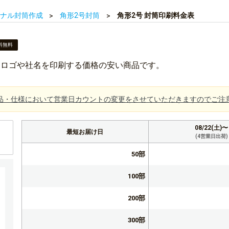
ナル封筒作成
角形2号封筒
角形2号 封筒印刷料金表
料無料
にロゴや社名を印刷する価格の安い商品です。
品・仕様において営業日カウントの変更をさせていただきますのでご注
08/22(土)〜
最短お届け日
(4営業日出荷)
50部
100部
200部
300部