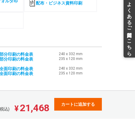
フォルダ印
配布・ビジネス資料印刷
144,186
125,419
¥
¥
¥158,604(税込)
¥137,960(税込)
152,038
132,251
¥
¥
¥167,241(税込)
¥145,476(税込)
168,109
146,229
¥
¥
¥184,919(税込)
¥160,851(税込)
175,951
153,051
¥
¥
¥193,546(税込)
¥168,356(税込)
・部分印刷の料金表
240 x 332 mm
・部分印刷の料金表
235 x 120 mm
191,254
166,361
¥
¥
¥210,379(税込)
¥182,997(税込)
・全面印刷の料金表
240 x 332 mm
199,079
173,167
¥
¥
・全面印刷の料金表
235 x 120 mm
¥218,986(税込)
¥190,483(税込)
214,478
186,564
¥
¥
¥235,925(税込)
¥205,220(税込)
222,322
193,386
¥
¥
¥244,554(税込)
¥212,724(税込)
カートに追加する
21,468
¥
税込)
237,556
206,637
¥
¥
¥261,311(税込)
¥227,300(税込)
245,506
213,554
¥
¥
¥270,056(税込)
¥234,909(税込)