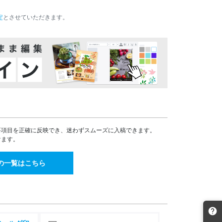
55,907
48,631
¥
¥
¥61,497(税込)
¥53,494(税込)
定
とさせていただきます。
59,486
51,745
¥
¥
¥65,434(税込)
¥56,919(税込)
63,075
54,865
¥
¥
¥69,382(税込)
¥60,351(税込)
66,650
57,974
¥
¥
¥73,315(税込)
¥63,771(税込)
70,251
61,108
¥
¥
¥77,276(税込)
¥67,218(税込)
73,816
64,209
¥
¥
¥81,197(税込)
¥70,629(税込)
75,852
65,979
¥
¥
要項目を正確に反映でき、迷わずスムーズに入稿できます。
¥83,437(税込)
¥72,576(税込)
けます。
94,176
81,919
¥
¥
¥103,593(税込)
¥90,110(税込)
の一覧はこちら
102,028
88,749
¥
¥
¥112,230(税込)
¥97,623(税込)
120,342
104,679
¥
¥
¥132,376(税込)
¥115,146(税込)
128,243
111,553
¥
¥
¥141,067(税込)
¥122,708(税込)