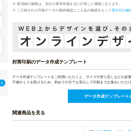
1,400部
取消線の価格は、当社の基準単価を元に計算した価格になります。
ご入稿された印刷データの最終確認とご入金の確認をもって
受付日の確
1,500部
1,600部
1,700部
1,800部
封筒印刷のデータ作成テンプレート
1,900部
データ作成テンプレートをご利用いただくと、サイズや塗り足しなどの必
2,000部
不備やミスを防げるため、初めての方でも安心して印刷までお進みいただ
2,500部
データ作成テンプレート
3,000部
関連商品を見る
3,500部
4,000部