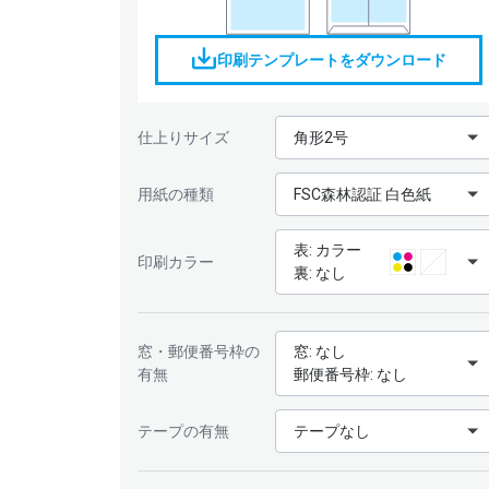
印刷テンプレートをダウンロード
仕上りサイズ
角形2号
用紙の種類
FSC森林認証 白色紙
表: カラー
印刷カラー
裏: なし
窓・郵便番号枠の
窓: なし
有無
郵便番号枠: なし
テープの有無
テープなし