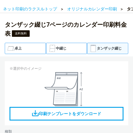
ネット印刷のラクスルトップ
オリジナルカレンダー印刷
タ
タンザック綴じ7ページのカレンダー印刷料金
表
送料無料
卓上
中綴じ
タンザック綴じ
※選択中のイメージ
印刷テンプレートをダウンロード
種類