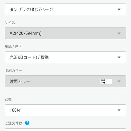
タンザック綴じ7ページ
サイズ
A2(420×594mm)
用紙 / 厚さ
光沢紙(コート) / 標準
印刷カラー
片面カラー
部数
100枚
ご注文件数