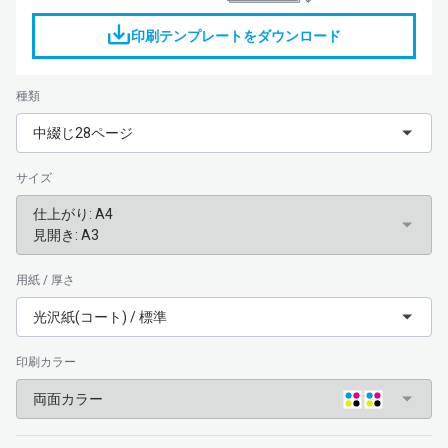
印刷テンプレートをダウンロード
種類
中綴じ28ページ
サイズ
仕上がり: A4

見開き: A3
用紙 / 厚さ
光沢紙(コート) / 標準
印刷カラー
両面カラー