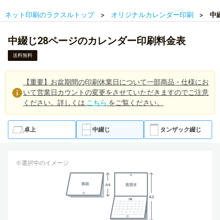
ネット印刷のラクスルトップ
オリジナルカレンダー印刷
中
中綴じ28ページのカレンダー印刷料金表
送料無料
【重要】お盆期間の印刷休業日について一部商品・仕様にお
いて営業日カウントの変更をさせていただきますのでご注意
ください。詳しくは
こちら
をご覧ください。
卓上
中綴じ
タンザック綴じ
※選択中のイメージ