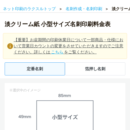
ネット印刷のラクスルトップ
名刺作成・名刺印刷
淡クリー
淡クリーム紙 小型サイズ名刺印刷料金表
【重要】お盆期間の印刷休業日について一部商品・仕様にお
いて営業日カウントの変更をさせていただきますのでご注意
ください。詳しくは
こちら
をご覧ください。
定番名刺
箔押し名刺
※選択中のイメージ