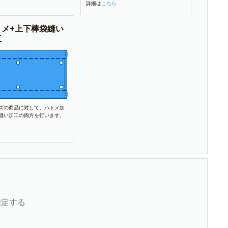
詳細は
こちら
トメ+上下棒袋縫い
工
ズの商品に対して、ハトメ加
縫い加工の両方を行います。
指定する