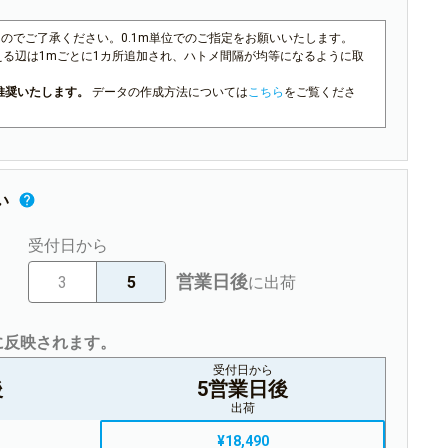
んのでご了承ください。0.1m単位でのご指定をお願いいたします。
える辺は1mごとに1カ所追加され、ハトメ間隔が均等になるように取
成を推奨いたします。
データの作成方法については
こちら
をご覧くださ
い
受付日から
営業日後
3
5
に出荷
に反映されます。
受付日から
後
5営業日後
出荷
¥18,490