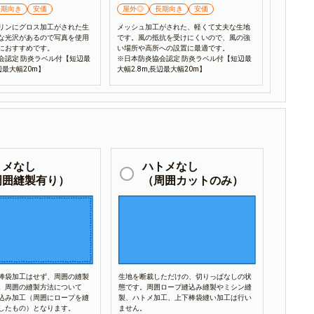
長期向き
安価
屋外◎
長期向き
安価
リンにグロス加工がされた生
メッシュ加工がされた、軽くて丈夫な生地
な光沢があるので写真を使用
です。風の抵抗を受けにくいので、風の強
におすすめです。
い場所や高所への設置に最適です。
会認定 防炎ラベル付【短辺最
※日本防炎協会認定 防炎ラベル付【短辺最
長辺最大幅20m】
大幅2.8m,長辺最大幅20m】
トメなし
ハトメなし
周囲縫製有り）
（周囲カットのみ）
棒袋加工はせず、周囲の縫製
生地を断裁しただけの、切りっぱなしの状
。周囲の縫製方法について
態です。周囲ロープ縫込み縫製やミシン縫
込み加工（周囲にロープを縫
製、ハトメ加工、上下棒袋縫い加工は行い
したもの）となります。
ません。