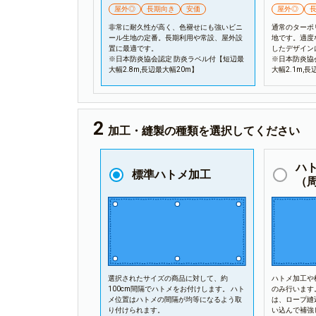
屋外◎
長期向き
安価
屋外◎
非常に耐久性が高く、色褪せにも強いビニ
通常のターポ
ール生地の定番。長期利用や常設、屋外設
地です。適度
置に最適です。
したデザイン
※日本防炎協会認定 防炎ラベル付【短辺最
※日本防炎協
大幅2.8m,長辺最大幅20m】
大幅2.1m,
加工・縫製の種類を選択してください
ハ
標準ハトメ加工
（
選択されたサイズの商品に対して、約
ハトメ加工や
100cm間隔でハトメをお付けします。 ハト
のみ行います
メ位置はハトメの間隔が均等になるよう取
は、ロープ縫
り付けられます。
い込んで補強