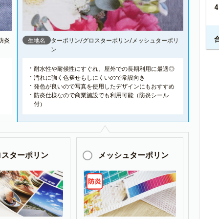
防炎
生地名
ターポリン/グロスターポリン/メッシュターポリ
ン
耐水性や耐候性にすぐれ、屋外での長期利用に最適◎
汚れに強く色褪せもしにくいので常設向き
発色が良いので写真を使用したデザインにもおすすめ
防炎仕様なので商業施設でも利用可能（防炎シール
付）
ロスターポリン
メッシュターポリン