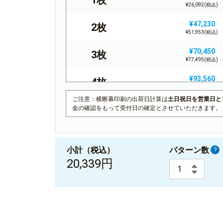
¥26,092(税込)
¥47,230
2枚
¥51,953(税込)
¥70,450
3枚
¥77,495(税込)
¥93,560
4枚
¥102,916(税込)
ご注意：横断幕印刷の出荷日計算は
土日祝日を営業日と
¥116,320
5枚
金の確認をもって受付日の確定とさせていただきます。
¥127,952(税込)
¥139,030
6枚
¥152,933(税込)
小計（税込）
パターン数
?
20,339円
¥161,330
7枚
¥177,463(税込)
¥183,650
8枚
¥202,015(税込)
¥205,520
9枚