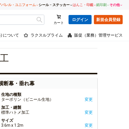
アパレル・ユニフォーム
シール・ステッカー
はんこ・印鑑
紙印刷
その他
ログイン
新規会員登録
カート
りについて
ラクスルプライム
販促（業務）管理サービス
工
横断幕・垂れ幕
生地の種類
ターポリン（ビニール生地）
変更
加工・縫製
標準ハトメ加工
変更
サイズ
3.6m x 1.2m
変更