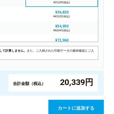
¥20,339(税込)
¥36,820
¥40,502(税込)
¥54,950
¥60,445(税込)
¥72,960
¥80,256(税込)
して計算しません。
また、ご入稿された印刷データの最終確認とご入
¥90,730
¥99,803(税込)
¥108,460
¥119,306(税込)
20,339円
¥125,870
合計金額（税込）
¥138,457(税込)
¥143,300
¥157,630(税込)
カートに追加する
¥160,390