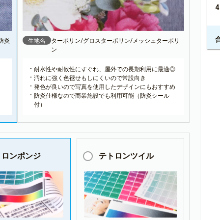
防炎
生地名
ターポリン/グロスターポリン/メッシュターポリ
ン
耐水性や耐候性にすぐれ、屋外での長期利用に最適◎
汚れに強く色褪せもしにくいので常設向き
発色が良いので写真を使用したデザインにもおすすめ
防炎仕様なので商業施設でも利用可能（防炎シール
付）
トロンポンジ
テトロンツイル