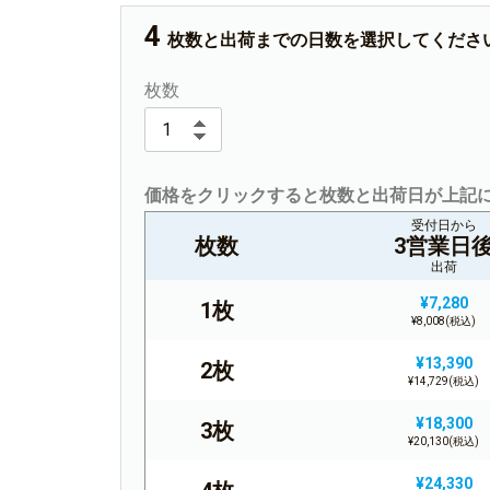
枚数と出荷までの日数を選択してくださ
枚数
価格をクリックすると枚数と出荷日が上記
受付日から
枚数
3営業日
出荷
¥7,280
1枚
¥8,008(税込)
¥13,390
2枚
¥14,729(税込)
¥18,300
3枚
¥20,130(税込)
¥24,330