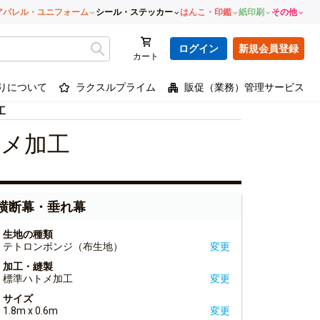
アパレル・ユニフォーム
シール・ステッカー
はんこ・印鑑
紙印刷
その他
ログイン
新規会員登録
カート
りについて
ラクスルプライム
販促（業務）管理サービス
工
トメ加工
横断幕・垂れ幕
生地の種類
テトロンポンジ（布生地）
変更
加工・縫製
標準ハトメ加工
変更
サイズ
1.8m x 0.6m
変更