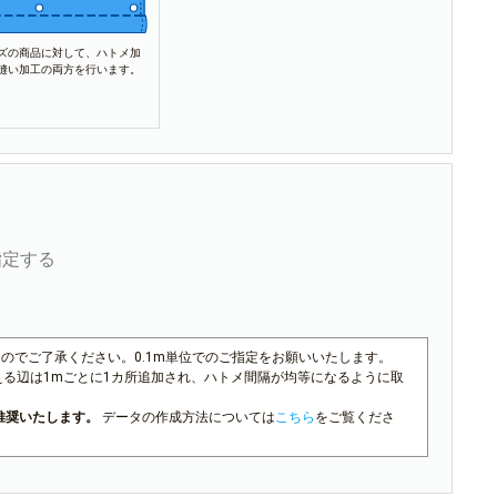
ズの商品に対して、ハトメ加
縫い加工の両方を行います。
指定する
んのでご了承ください。0.1m単位でのご指定をお願いいたします。
える辺は1mごとに1カ所追加され、ハトメ間隔が均等になるように取
成を推奨いたします。
データの作成方法については
こちら
をご覧くださ