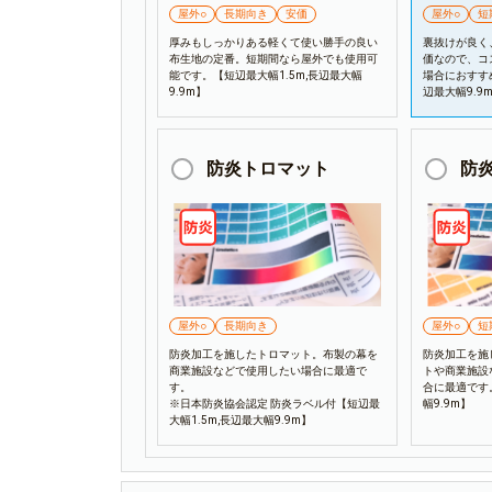
屋外○
長期向き
安価
屋外○
短
厚みもしっかりある軽くて使い勝手の良い
裏抜けが良く
布生地の定番。短期間なら屋外でも使用可
価なので、コ
能です。【短辺最大幅1.5m,長辺最大幅
場合におすすめ
9.9m】
辺最大幅9.9
防炎トロマット
防
屋外○
長期向き
屋外○
短
防炎加工を施したトロマット。布製の幕を
防炎加工を施
商業施設などで使用したい場合に最適で
トや商業施設
す。
合に最適です。
※日本防炎協会認定 防炎ラベル付【短辺最
幅9.9m】
大幅1.5m,長辺最大幅9.9m】