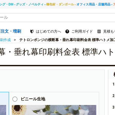
ング・DM
グッズ・ノベルティ
梱包材・ダンボール
オフィス用品・店舗用品
再注文・増刷
はじめての方へ
ご利用ガイド
見積も
刷作成
テトロンポンジの横断幕・垂れ幕印刷料金表 標準ハトメ加
幕・垂れ幕印刷料金表 標準ハ
ビニール生地