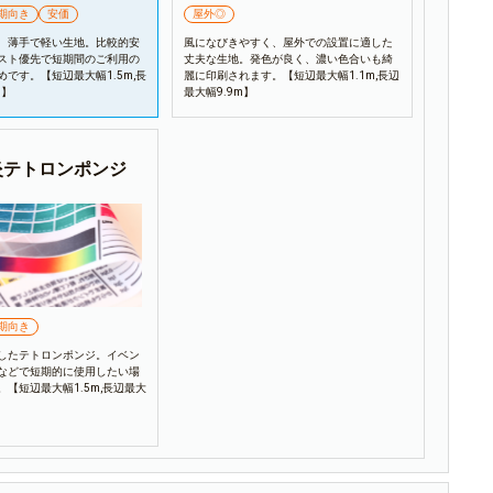
期向き
安価
屋外◎
、薄手で軽い生地。比較的安
風になびきやすく、屋外での設置に適した
スト優先で短期間のご利用の
丈夫な生地。発色が良く、濃い色合いも綺
です。【短辺最大幅1.5m,長
麗に印刷されます。【短辺最大幅1.1m,長辺
m】
最大幅9.9m】
炎テトロンポンジ
期向き
したテトロンポンジ。イベン
などで短期的に使用したい場
【短辺最大幅1.5m,長辺最大