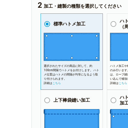
加工・縫製の種類を選択してください
ハ
標準ハトメ加工
（
選択されたサイズの商品に対して、約
ハトメ加工や
100cm間隔でハトメをお付けします。 ハト
のみ行います
メ位置はハトメの間隔が均等になるよう取
は、ロープ縫
り付けられます。
い込んで補強
詳細は
こちら
詳細は
こちら
ハ
上下棒袋縫い加工
加