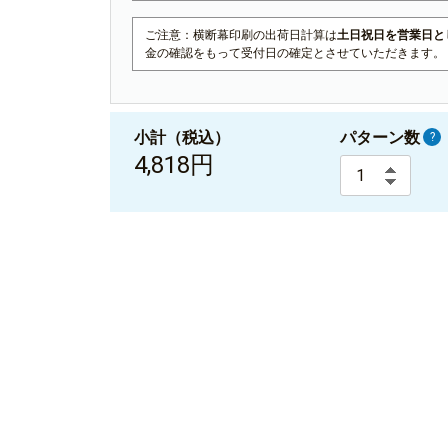
4枚
¥26,763(税込)
ご注意：横断幕印刷の出荷日計算は
土日祝日を営業日と
¥30,310
5枚
金の確認をもって受付日の確定とさせていただきます。
¥33,341(税込)
¥36,260
6枚
¥39,886(税込)
小計（税込）
パターン数
?
4,818円
¥42,150
7枚
¥46,365(税込)
¥48,050
8枚
¥52,855(税込)
¥53,870
9枚
¥59,257(税込)
¥59,690
10枚
¥65,659(税込)
¥65,480
11枚
¥72,028(税込)
¥71,180
12枚