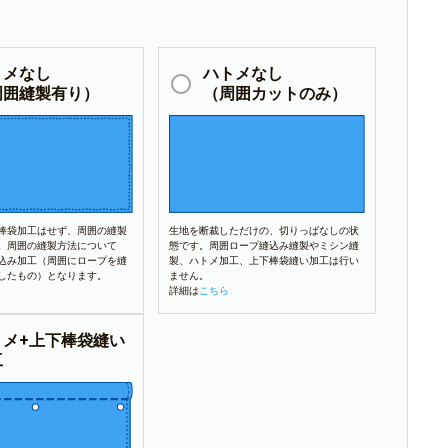
トメなし
ハトメなし
周囲縫製有り）
（周囲カットのみ）
棒袋加工はせず、周囲の縫製
生地を断裁しただけの、切りっぱなしの状
。周囲の縫製方法について
態です。周囲ロープ縫込み縫製やミシン縫
込み加工（周囲にロープを縫
製、ハトメ加工、上下棒袋縫い加工は行い
したもの）となります。
ません。
詳細は
こちら
トメ+上下棒袋縫い
工