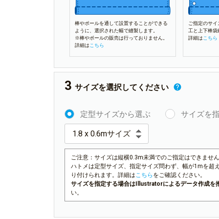
棒やポールを通して設置することができる
ご指定のサイ
ように、選択された幅で縫製します。
工と上下棒袋
※棒やポールの販売は行っておりません。
詳細は
こちら
詳細は
こちら
サイズを選択してください
定型サイズから選ぶ
サイズを
ご注意：サイズは縦横0.3m未満でのご指定はできませ
ハトメは定型サイズ、指定サイズ問わず、幅が1mを超
り付けられます。詳細は
こちら
をご確認ください。
サイズを指定する場合はIllustratorによるデータ作
い。