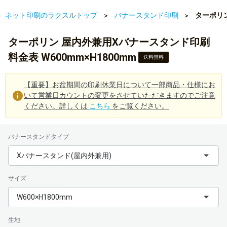
ネット印刷のラクスルトップ
バナースタンド印刷
ターポリン
ターポリン 屋内外兼用Xバナースタンド印刷
料金表 W600mm×H1800mm
送料無料
【重要】お盆期間の印刷休業日について一部商品・仕様にお
いて営業日カウントの変更をさせていただきますのでご注意
ください。詳しくは
こちら
をご覧ください。
バナースタンドタイプ
Xバナースタンド(屋内外兼用)
サイズ
W600×H1800mm
生地