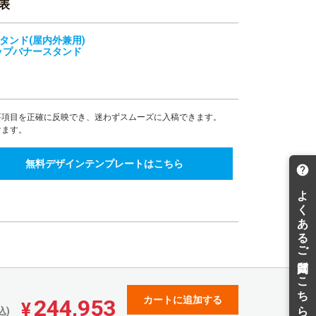
表
712,593
666,618
¥
¥
¥783,852(税込)
¥733,279(税込)
タンド(屋内外兼用)
757,130
708,283
¥
¥
ップバナースタンド
¥832,843(税込)
¥779,111(税込)
801,666
749,947
¥
¥
¥881,832(税込)
¥824,941(税込)
846,204
791,610
¥
¥
¥930,824(税込)
¥870,771(税込)
要項目を正確に反映でき、迷わずスムーズに入稿できます。
けます。
890,741
833,274
¥
¥
¥979,815(税込)
¥916,601(税込)
無料デザインテンプレートはこちら
935,278
874,937
¥
¥
¥1,028,805(税込)
¥962,430(税込)
979,815
916,601
¥
¥
¥1,077,796(税込)
¥1,008,261(税込)
1,024,353
958,266
¥
¥
¥1,126,788(税込)
¥1,054,092(税込)
1,068,889
999,929
¥
¥
¥1,175,777(税込)
¥1,099,921(税込)
1,113,426
1,041,592
¥
¥
¥1,224,768(税込)
¥1,145,751(税込)
カートに追加する
244,953
¥
込)
1,157,963
1,083,256