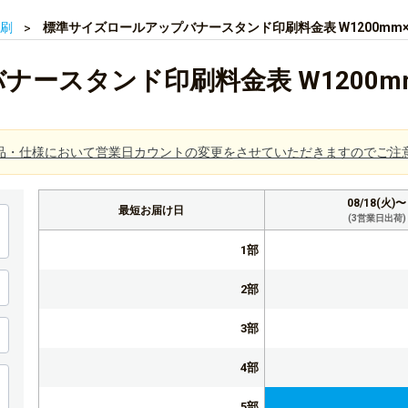
刷
標準サイズロールアップバナースタンド印刷料金表 W1200mm×H
ースタンド印刷料金表 W1200mm×
品・仕様において営業日カウントの変更をさせていただきますのでご注
08/18(火)〜
最短お届け日
(3営業日出荷)
1部
2部
3部
4部
5部