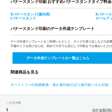
バナースタンド印刷 おすすめバナースタンドタイプ料金
16部
Xバナースタンド(屋内用)
Xバナース
17部
Iバナースタンド
ロールア
18部
バナースタンド印刷のデータ作成テンプレート
19部
データ作成テンプレートをご利用いただくと、サイズや塗り足しなどの必
不備やミスを防げるため、初めての方でも安心して印刷までお進みいただ
20部
データ作成テンプレートの一覧はこちら
21部
22部
関連商品を見る
23部
タペストリー印刷
横断幕・垂れ幕印刷
のぼり旗印刷
パネル印刷
24部
25部
ご注文件数
1
合計金額(税