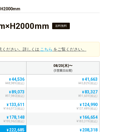
2000mm
H2000mm
送料無料
意ください。詳しくは
こちら
をご覧ください。
08/20(木)〜
(5営業日出荷)
44,536
41,663
¥
¥
¥48,989(税込)
¥45,829(税込)
89,073
83,327
¥
¥
¥97,980(税込)
¥91,659(税込)
133,611
124,990
¥
¥
¥146,972(税込)
¥137,489(税込)
178,148
166,654
¥
¥
¥195,962(税込)
¥183,319(税込)
222,685
208,318
¥
¥