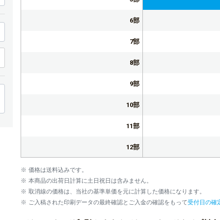
6部
7部
8部
9部
10部
11部
12部
13部
価格は送料込みです。
本商品の出荷日計算に土日祝日は含みません。
14部
取消線の価格は、当社の基準単価を元に計算した価格になります。
ご入稿された印刷データの最終確認とご入金の確認をもって
受付日の確
15部