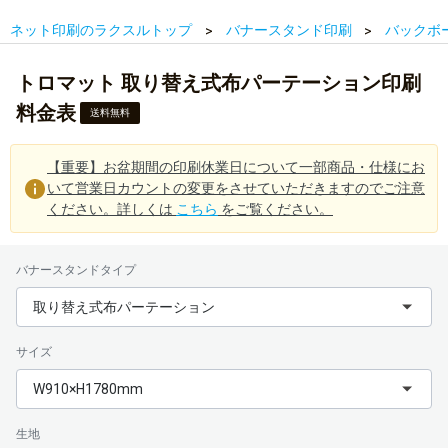
ネット印刷のラクスルトップ
バナースタンド印刷
バックボ
トロマット 取り替え式布パーテーション印刷
料金表
送料無料
【重要】お盆期間の印刷休業日について一部商品・仕様にお
いて営業日カウントの変更をさせていただきますのでご注意
ください。詳しくは
こちら
をご覧ください。
バナースタンドタイプ
取り替え式布パーテーション
サイズ
W910×H1780mm
生地