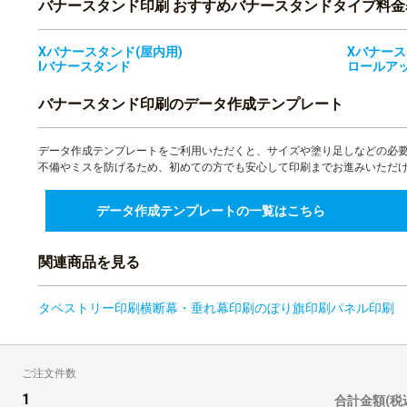
バナースタンド印刷 おすすめバナースタンドタイプ料金
16部
Xバナースタンド(屋内用)
Xバナース
17部
Iバナースタンド
ロールア
18部
バナースタンド印刷のデータ作成テンプレート
19部
データ作成テンプレートをご利用いただくと、サイズや塗り足しなどの必
不備やミスを防げるため、初めての方でも安心して印刷までお進みいただ
20部
データ作成テンプレートの一覧はこちら
21部
22部
関連商品を見る
23部
タペストリー印刷
横断幕・垂れ幕印刷
のぼり旗印刷
パネル印刷
24部
25部
ご注文件数
1
合計金額(税