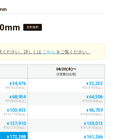
mm
0mm
送料無料
意ください。詳しくは
こちら
をご覧ください。
08/20(木)〜
(5営業日出荷)
34,476
32,253
¥
¥
¥37,923(税込)
¥35,478(税込)
68,954
64,506
¥
¥
¥75,849(税込)
¥70,956(税込)
103,433
96,759
¥
¥
¥113,776(税込)
¥106,434(税込)
137,910
129,013
¥
¥
¥151,701(税込)
¥141,914(税込)
172,388
161,266
¥
¥