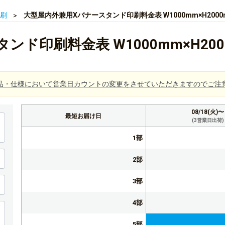
刷
大型屋内外兼用Xバナースタンド印刷料金表 W1000mm×H2000
ド印刷料金表 W1000mm×H200
品・仕様において営業日カウントの変更をさせていただきますのでご注
08/18(火)〜
最短お届け日
(3営業日出荷)
1部
2部
3部
4部
5部