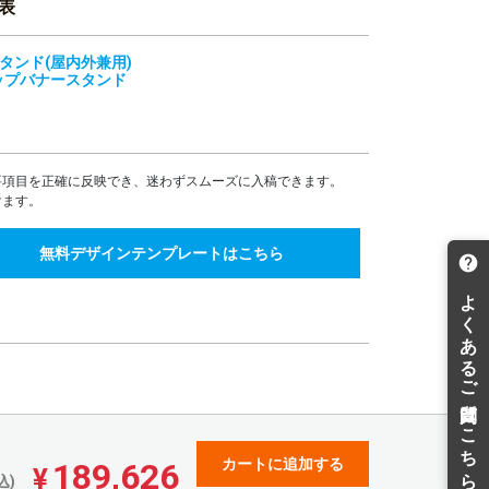
表
551,643
516,054
¥
¥
¥606,807(税込)
¥567,659(税込)
タンド(屋内外兼用)
586,121
548,308
¥
¥
ップバナースタンド
¥644,733(税込)
¥603,138(税込)
620,599
580,560
¥
¥
¥682,658(税込)
¥638,616(税込)
655,077
612,814
¥
¥
¥720,584(税込)
¥674,095(税込)
要項目を正確に反映でき、迷わずスムーズに入稿できます。
けます。
689,554
645,067
¥
¥
¥758,509(税込)
¥709,573(税込)
無料デザインテンプレートはこちら
724,033
677,321
¥
¥
¥796,436(税込)
¥745,053(税込)
758,510
709,574
¥
¥
¥834,361(税込)
¥780,531(税込)
792,988
741,827
¥
¥
¥872,286(税込)
¥816,009(税込)
827,466
774,082
¥
¥
¥910,212(税込)
¥851,490(税込)
861,944
806,335
¥
¥
¥948,138(税込)
¥886,968(税込)
カートに追加する
189,626
¥
込)
896,421
838,588