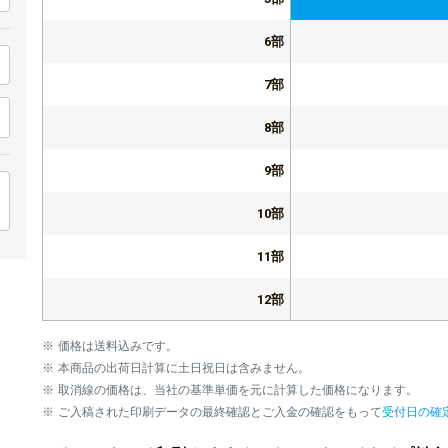
6部
7部
8部
9部
10部
11部
12部
13部
価格は送料込みです。
本商品の出荷日計算に土日祝日は含みません。
14部
取消線の価格は、当社の基準単価を元に計算した価格になります。
ご入稿された印刷データの最終確認とご入金の確認をもって
受付日の確
15部