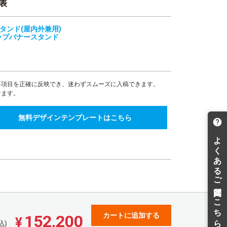
表
442,766
414,201
¥
¥
¥487,042(税込)
¥455,621(税込)
タンド(屋内外兼用)
470,440
440,089
¥
¥
ップバナースタンド
¥517,484(税込)
¥484,097(税込)
498,113
465,976
¥
¥
¥547,924(税込)
¥512,573(税込)
525,785
491,863
¥
¥
¥578,363(税込)
¥541,049(税込)
要項目を正確に反映でき、迷わずスムーズに入稿できます。
けます。
553,459
517,751
¥
¥
¥608,804(税込)
¥569,526(税込)
無料デザインテンプレートはこちら
581,131
543,638
¥
¥
¥639,244(税込)
¥598,001(税込)
608,804
569,527
¥
¥
¥669,684(税込)
¥626,479(税込)
636,477
595,414
¥
¥
¥700,124(税込)
¥654,955(税込)
664,150
621,302
¥
¥
¥730,565(税込)
¥683,432(税込)
691,824
647,189
¥
¥
¥761,006(税込)
¥711,907(税込)
カートに追加する
152,200
¥
込)
719,496
673,076