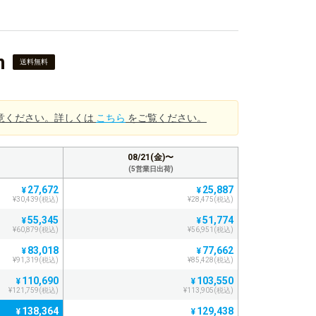
m
送料無料
意ください。詳しくは
こちら
をご覧ください。
08/21(金)〜
(5営業日出荷)
27,672
25,887
¥
¥
¥30,439(税込)
¥28,475(税込)
55,345
51,774
¥
¥
¥60,879(税込)
¥56,951(税込)
83,018
77,662
¥
¥
¥91,319(税込)
¥85,428(税込)
110,690
103,550
¥
¥
¥121,759(税込)
¥113,905(税込)
138,364
129,438
¥
¥