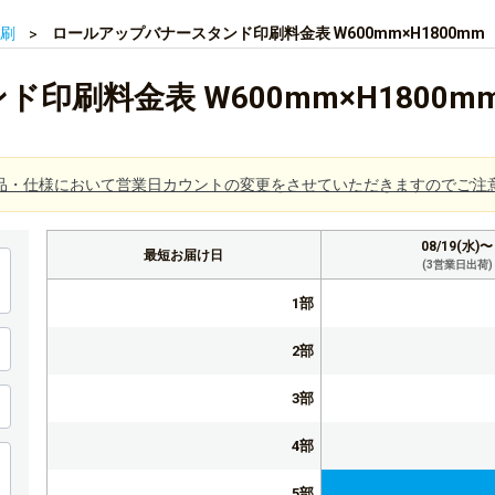
刷
ロールアップバナースタンド印刷料金表 W600mm×H1800mm
刷料金表 W600mm×H1800m
品・仕様において営業日カウントの変更をさせていただきますのでご注
08/19(水)〜
最短お届け日
(3営業日出荷)
1部
2部
3部
4部
5部