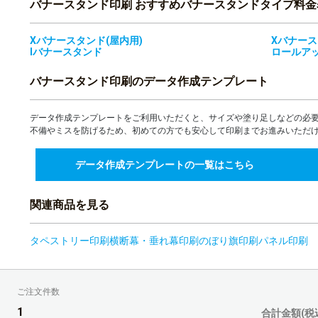
バナースタンド印刷 おすすめバナースタンドタイプ料金
16部
Xバナースタンド(屋内用)
Xバナース
17部
Iバナースタンド
ロールア
18部
バナースタンド印刷のデータ作成テンプレート
19部
データ作成テンプレートをご利用いただくと、サイズや塗り足しなどの必
不備やミスを防げるため、初めての方でも安心して印刷までお進みいただ
20部
データ作成テンプレートの一覧はこちら
21部
22部
関連商品を見る
23部
タペストリー印刷
横断幕・垂れ幕印刷
のぼり旗印刷
パネル印刷
24部
25部
ご注文件数
1
合計金額(税