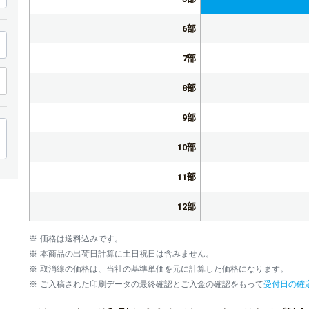
6部
7部
8部
9部
10部
11部
12部
13部
価格は送料込みです。
本商品の出荷日計算に土日祝日は含みません。
14部
取消線の価格は、当社の基準単価を元に計算した価格になります。
ご入稿された印刷データの最終確認とご入金の確認をもって
受付日の確
15部