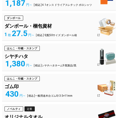
1,187
円～
[ 税込 ] 4.1オンス ドライアスレチック ポロシャツ
ダンボール
ダンボール・梱包資材
27.5
1
枚
円～
[ 税込 ] 宅配50サイズ ダンボール箱
はんこ・印鑑・スタンプ
シヤチハタ
1,380
円～
[ 税込 ]シヤチハタネーム9 既製品/黒
はんこ・印鑑・スタンプ
ゴム印
430
円～
[ 税込 ]一般用途木台ゴム印 3.5×11mm
ノベルティ
定番
オリジナルタオル