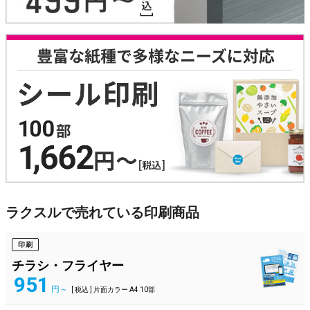
ラクスルで売れている印刷商品
印刷
チラシ・フライヤー
951
円～
[ 税込 ] 片面カラー A4 10部