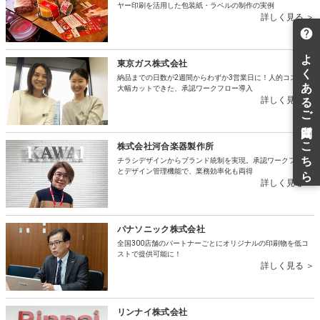
ヤー印刷を活用した包装紙・ラベルの制作の実例
詳しく見る ＞
東京ガス株式会社
納品までの日数が2週間からわずか3営業日に！人的コストも
大幅カットできた、承認ワークフロー導入
詳しく見る ＞
株式会社河合楽器製作所
チラシデザインからブランド統制を実現。承認ワークフロー
とデザイン管理機能で、業務効率化も両得
詳しく見る ＞
パナソニック株式会社
全国300店舗のパートナーごとにオリジナルの印刷物を低コ
ストで提供可能に！
詳しく見る ＞
リンナイ株式会社