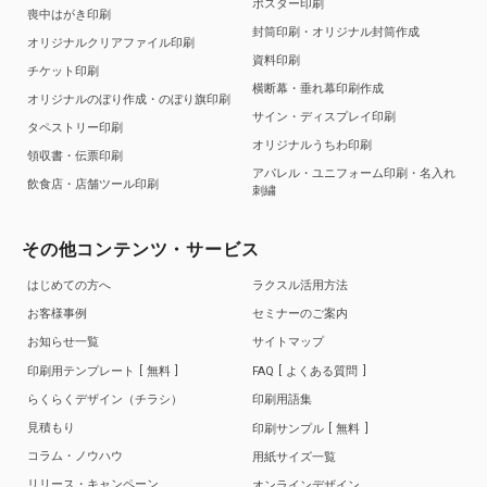
ポスター印刷
喪中はがき印刷
封筒印刷・オリジナル封筒作成
オリジナルクリアファイル印刷
資料印刷
チケット印刷
横断幕・垂れ幕印刷作成
オリジナルのぼり作成・のぼり旗印刷
サイン・ディスプレイ印刷
タペストリー印刷
オリジナルうちわ印刷
領収書・伝票印刷
アパレル・ユニフォーム印刷・名入れ
飲食店・店舗ツール印刷
刺繍
その他コンテンツ・サービス
はじめての方へ
ラクスル活用方法
お客様事例
セミナーのご案内
お知らせ一覧
サイトマップ
印刷用テンプレート
無料
FAQ
よくある質問
らくらくデザイン（チラシ）
印刷用語集
見積もり
印刷サンプル
無料
コラム・ノウハウ
用紙サイズ一覧
リリース・キャンペーン
オンラインデザイン