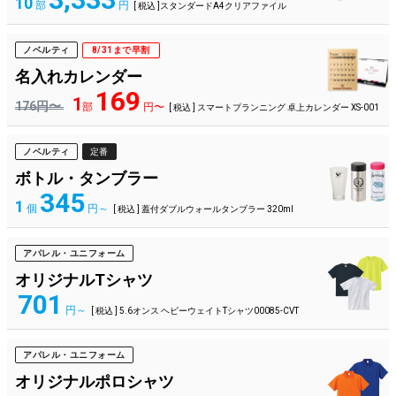
10
部
円
[ 税込 ]スタンダードA4クリアファイル
ノベルティ
8/31まで早割
名入れカレンダー
169
1
176円〜
部
円〜
[ 税込 ] スマートプランニング 卓上カレンダー XS-001
ノベルティ
定番
ボトル・タンブラー
345
1
個
円～
[ 税込 ] 蓋付ダブルウォールタンブラー 320ml
アパレル・ユニフォーム
オリジナルTシャツ
701
円～
[ 税込 ] 5.6オンス ヘビーウェイトTシャツ00085-CVT
アパレル・ユニフォーム
オリジナルポロシャツ