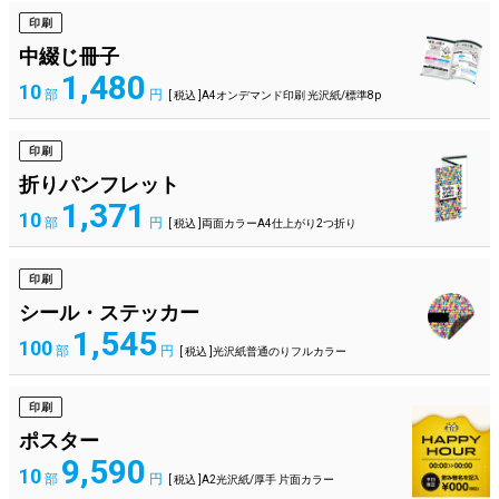
印刷
中綴じ冊子
1,480
10
部
円
[ 税込 ]A4オンデマンド印刷 光沢紙/標準8p
印刷
折りパンフレット
1,371
10
部
円
[ 税込 ]両面カラーA4仕上がり2つ折り
印刷
シール・ステッカー
1,545
100
部
円
[ 税込 ]光沢紙普通のりフルカラー
印刷
ポスター
9,590
10
部
円
[ 税込 ]A2光沢紙/厚手 片面カラー