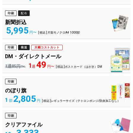
印刷
配布
新聞折込
5,995
円〜
[ 税込 ] 片面モノクロA4 1000部
印刷
発送
大幅コストカット
DM・ダイレクトメール
49
1
1通85円〜
通
円〜
[ 税込 ]ポストカード（はがき）DM
印刷
のぼり旗
2,805
1
部
円
[ 税込 ]レギュラーサイズ（テトロンポンジ/防炎加工なし）
印刷
クリアファイル
3,333