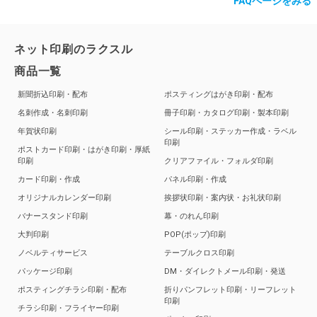
FAQページをみる
ネット印刷のラクスル
商品一覧
新聞折込印刷・配布
ポスティングはがき印刷・配布
名刺作成・名刺印刷
冊子印刷・カタログ印刷・製本印刷
年賀状印刷
シール印刷・ステッカー作成・ラベル
印刷
ポストカード印刷・はがき印刷・厚紙
印刷
クリアファイル・フォルダ印刷
カード印刷・作成
パネル印刷・作成
オリジナルカレンダー印刷
挨拶状印刷・案内状・お礼状印刷
バナースタンド印刷
幕・のれん印刷
大判印刷
POP(ポップ)印刷
ノベルティサービス
テーブルクロス印刷
パッケージ印刷
DM・ダイレクトメール印刷・発送
ポスティングチラシ印刷・配布
折りパンフレット印刷・リーフレット
印刷
チラシ印刷・フライヤー印刷