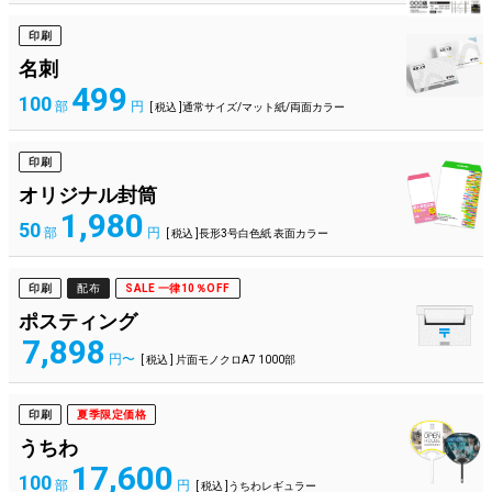
印刷
名刺
499
100
部
円
[ 税込 ]通常サイズ/マット紙/両面カラー
印刷
オリジナル封筒
1,980
50
部
円
[ 税込 ]長形3号白色紙 表面カラー
印刷
配布
SALE 一律10％OFF
ポスティング
7,898
円〜
[ 税込 ] 片面モノクロA7 1000部
印刷
夏季限定価格
うちわ
17,600
100
部
円
[ 税込 ]うちわレギュラー