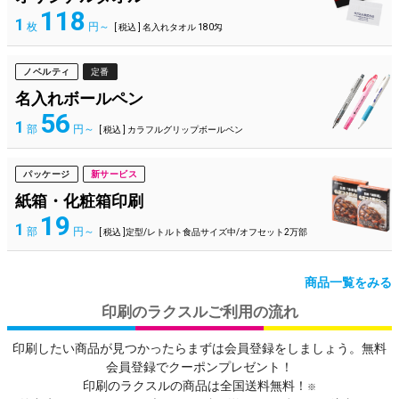
118
1
枚
円～
[ 税込 ] 名入れタオル 180匁
ノベルティ
定番
名入れボールペン
56
1
部
円～
[ 税込 ] カラフルグリップボールペン
パッケージ
新サービス
紙箱・化粧箱印刷
19
1
部
円～
[ 税込 ]定型/レトルト食品サイズ中/オフセット2万部
商品一覧をみる
印刷のラクスルご利用の流れ
印刷したい商品が見つかったらまずは会員登録をしましょう。無料
会員登録でクーポンプレゼント！
印刷のラクスルの商品は全国送料無料！
※