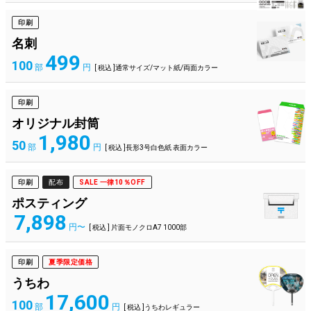
印刷
名刺
499
100
部
円
[ 税込 ]通常サイズ/マット紙/両面カラー
印刷
オリジナル封筒
1,980
50
部
円
[ 税込 ]長形3号白色紙 表面カラー
印刷
配布
SALE 一律10％OFF
ポスティング
7,898
円〜
[ 税込 ] 片面モノクロA7 1000部
印刷
夏季限定価格
うちわ
17,600
100
部
円
[ 税込 ]うちわレギュラー