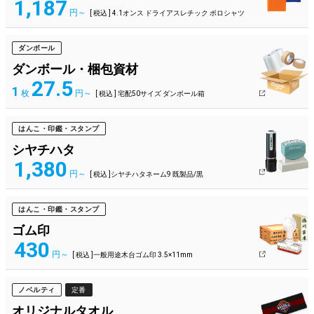
1,187
円～
[ 税込 ] 4.1オンス ドライアスレチック ポロシャツ
ダンボール
ダンボール・梱包資材
27.5
1
枚
円～
[ 税込 ] 宅配50サイズ ダンボール箱
はんこ・印鑑・スタンプ
シヤチハタ
1,380
円～
[ 税込 ]シヤチハタネーム9 既製品/黒
はんこ・印鑑・スタンプ
ゴム印
430
円～
[ 税込 ]一般用途木台ゴム印 3.5×11mm
ノベルティ
定番
オリジナルタオル