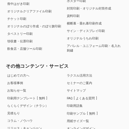
ポスター印刷
喪中はがき印刷
封筒印刷・オリジナル封筒作成
オリジナルクリアファイル印刷
資料印刷
チケット印刷
横断幕・垂れ幕印刷作成
オリジナルのぼり作成・のぼり旗印刷
サイン・ディスプレイ印刷
タペストリー印刷
オリジナルうちわ印刷
領収書・伝票印刷
アパレル・ユニフォーム印刷・名入れ
飲食店・店舗ツール印刷
刺繍
その他コンテンツ・サービス
はじめての方へ
ラクスル活用方法
お客様事例
セミナーのご案内
お知らせ一覧
サイトマップ
印刷用テンプレート
無料
FAQ
よくある質問
らくらくデザイン（チラシ）
印刷用語集
見積もり
印刷サンプル
無料
コラム・ノウハウ
用紙サイズ一覧
リリース・キャンペーン
オンラインデザイン