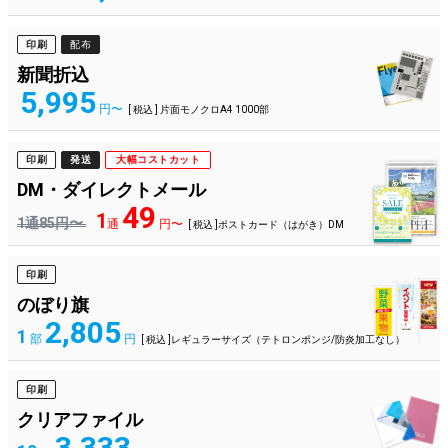
印刷
配布
新聞折込
5,995
円〜
[ 税込 ] 片面モノクロA4 1000部
印刷
発送
大幅コストカット
DM・ダイレクトメール
49
1
1通85円〜
通
円〜
[ 税込 ]ポストカード（はがき）DM
印刷
のぼり旗
2,805
1
部
円
[ 税込 ]レギュラーサイズ（テトロンポンジ/防炎加工なし）
印刷
クリアファイル
3,333