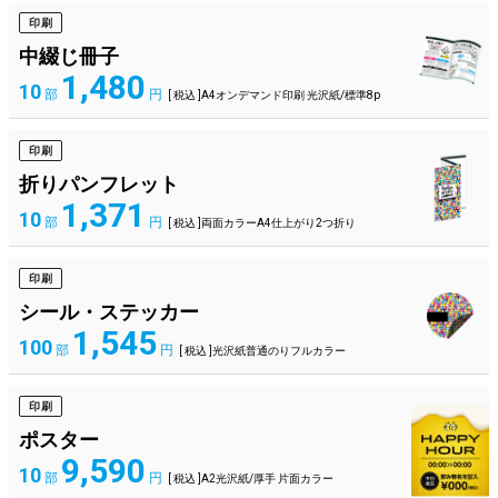
印刷
中綴じ冊子
1,480
10
部
円
[ 税込 ]A4オンデマンド印刷 光沢紙/標準8p
印刷
折りパンフレット
1,371
10
部
円
[ 税込 ]両面カラーA4仕上がり2つ折り
印刷
シール・ステッカー
1,545
100
部
円
[ 税込 ]光沢紙普通のりフルカラー
印刷
ポスター
9,590
10
部
円
[ 税込 ]A2光沢紙/厚手 片面カラー