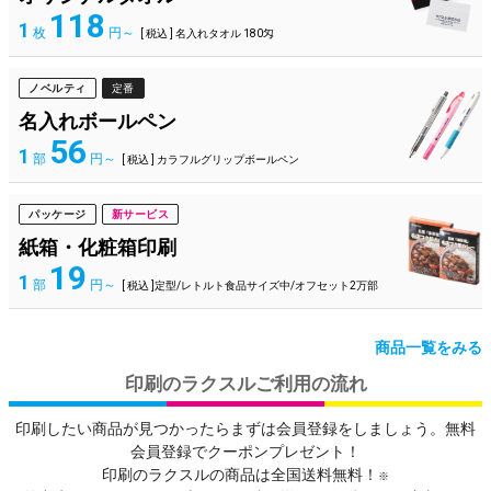
118
1
枚
円～
[ 税込 ] 名入れタオル 180匁
ノベルティ
定番
名入れボールペン
56
1
部
円～
[ 税込 ] カラフルグリップボールペン
パッケージ
新サービス
紙箱・化粧箱印刷
19
1
部
円～
[ 税込 ]定型/レトルト食品サイズ中/オフセット2万部
商品一覧をみる
印刷のラクスルご利用の流れ
印刷したい商品が見つかったらまずは会員登録をしましょう。無料
会員登録でクーポンプレゼント！
印刷のラクスルの商品は全国送料無料！
※