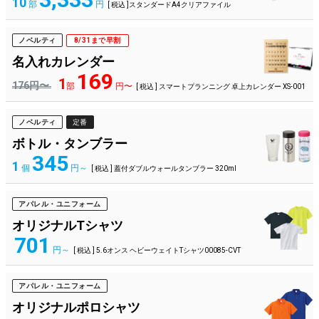
10
部
円
[ 税込 ]スタンダードA4クリアファイル
ノベルティ
8/31まで早割
名入れカレンダー
169
1
176円〜
部
円〜
[ 税込 ] スマートプランニング 卓上カレンダー XS-001
ノベルティ
定番
ボトル・タンブラー
345
1
個
円～
[ 税込 ] 蓋付ダブルウォールタンブラー 320ml
アパレル・ユニフォーム
オリジナルTシャツ
701
円～
[ 税込 ] 5.6オンス ヘビーウェイトTシャツ00085-CVT
アパレル・ユニフォーム
オリジナルポロシャツ