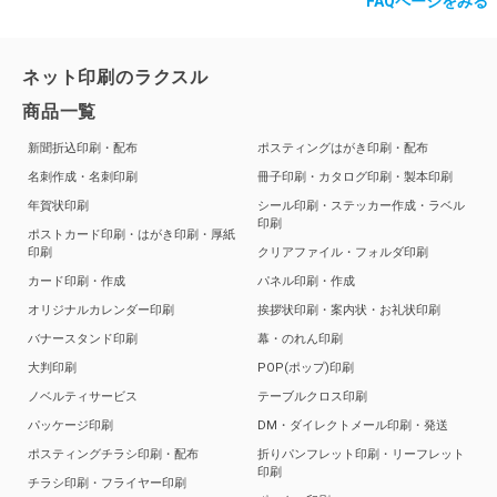
FAQページをみる
ネット印刷のラクスル
商品一覧
新聞折込印刷・配布
ポスティングはがき印刷・配布
名刺作成・名刺印刷
冊子印刷・カタログ印刷・製本印刷
年賀状印刷
シール印刷・ステッカー作成・ラベル
印刷
ポストカード印刷・はがき印刷・厚紙
印刷
クリアファイル・フォルダ印刷
カード印刷・作成
パネル印刷・作成
オリジナルカレンダー印刷
挨拶状印刷・案内状・お礼状印刷
バナースタンド印刷
幕・のれん印刷
大判印刷
POP(ポップ)印刷
ノベルティサービス
テーブルクロス印刷
パッケージ印刷
DM・ダイレクトメール印刷・発送
ポスティングチラシ印刷・配布
折りパンフレット印刷・リーフレット
印刷
チラシ印刷・フライヤー印刷