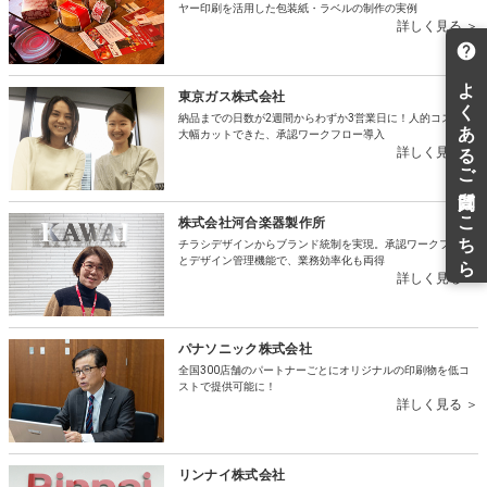
ヤー印刷を活用した包装紙・ラベルの制作の実例
詳しく見る ＞
東京ガス株式会社
納品までの日数が2週間からわずか3営業日に！人的コストも
大幅カットできた、承認ワークフロー導入
詳しく見る ＞
株式会社河合楽器製作所
チラシデザインからブランド統制を実現。承認ワークフロー
とデザイン管理機能で、業務効率化も両得
詳しく見る ＞
パナソニック株式会社
全国300店舗のパートナーごとにオリジナルの印刷物を低コ
ストで提供可能に！
詳しく見る ＞
リンナイ株式会社