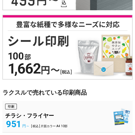
ラクスルで売れている印刷商品
印刷
チラシ・フライヤー
951
円～
[ 税込 ] 片面カラー A4 10部